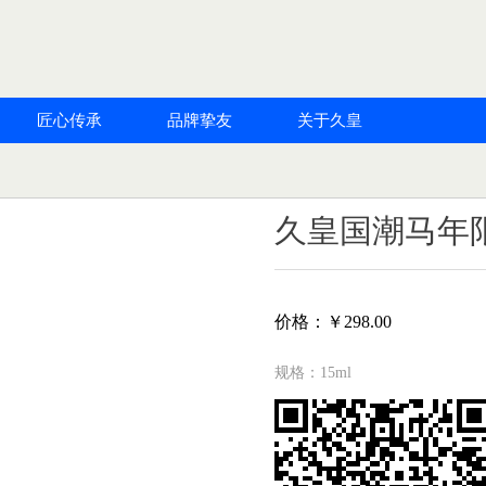
匠心传承
品牌挚友
关于久皇
久皇国潮马年
价格：￥298.00
规格：15ml